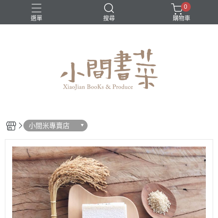
0
選單
搜尋
購物車
小間米專賣店