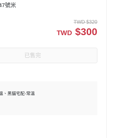
47號米
TWD
$
320
$
300
TWD
已售完
溫
黑貓宅配-常溫