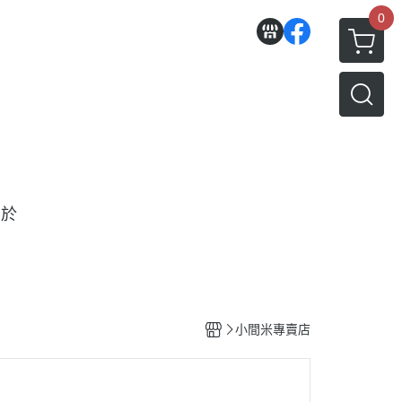
0
關於
小間米專賣店