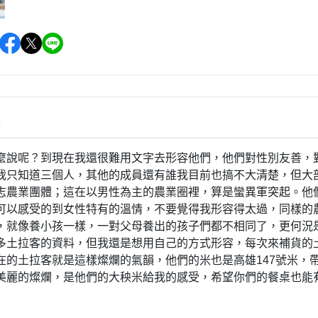
情
麼說呢？到現在我還很難用文字去形容他們，他們對性別友善，
我只知道三個人，其他的成員還有誰我目前也搞不大清楚，但大
志農業團體；這在以男性為主的農業圈裡，算是蠻異軍突起。他
可以感受的到女性特有的溫情，不要覺得我形容得太過，同樣的
，就像養小孩一樣，一對父母養出的孩子們都不相同了，更何況
多土拉客的資料，但我還是想用自己的方式形容，每次來補貨的
在的土拉客就是這樣燦爛的氣韻，他們的米也是高雄147號米，
美麗的燦爛，是他們的大秧米給我的感受，希望你們的餐桌也能