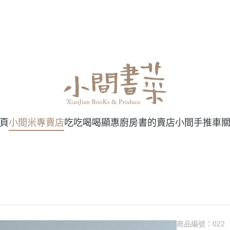
頁
小間米專賣店
吃吃喝喝
顯惠廚房
書的賣店
小間手推車
商品編號：
022