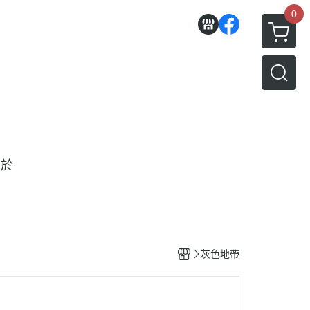
0
關於
灰色地帶