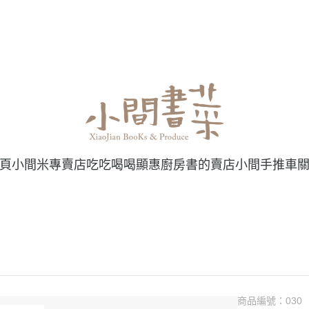
頁
小間米專賣店
吃吃喝喝
顯惠廚房
書的賣店
小間手推車
商品編號：
030