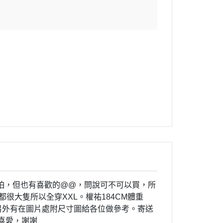
怕，但也有喜歡的@@，問說可不可以買，所
很大隻所以全穿XXL。權祐184CM體重
適，另外有在圖片處附尺寸圖給各位做參考。寄送
的喜愛，謝謝