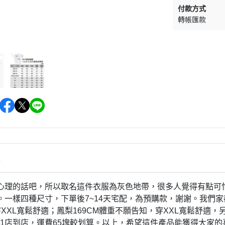
付款方式
轉帳匯款
情
心理的話吧，所以取名這件衣服為灰色地帶，很多人覺得有點可
。一樣四種尺寸，下單後7~14天宅配，為預購款，謝謝。我們家都
，穿XXL寬鬆舒適；鳳梨169CM體重不願告知，穿XXL寬鬆舒
-11店到店，運費65塊較划算。以上，希望這件產品能獲得大家