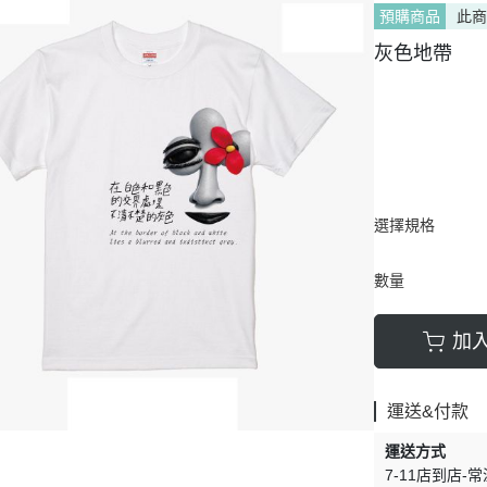
預購商品
此
灰色地帶
選擇規格
數量
加
運送&付款
運送方式
7-11店到店-常