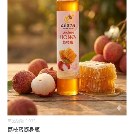
商品編號：
032
荔枝蜜隨身瓶