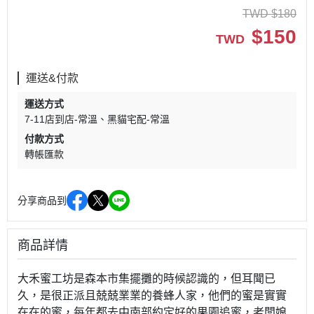
TWD
$
180
$
150
TWD
運送&付款
運送方式
7-11店到店-常溫
黑貓宅配-常溫
付款方式
轉帳匯款
分享商品到
商品詳情
大禾蜜工坊是森本市集擺攤的時候認識的，但耳聞已
久，是很正派且兢兢業業的養蜂人家，他們的蜜是實實
在在的蜜，每年都去中南部約定好的果園追蜜，老闆娘